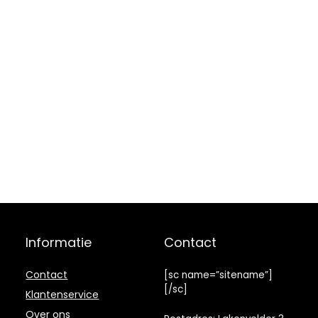
Informatie
Contact
Contact
[sc name=”sitename”]
[/sc]
Klantenservice
Over ons