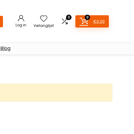
0
0
€
0.00
Log in
Verlanglijst
Blog