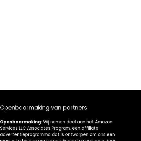
Openbaarmaking van partners
Openbaarmaking
: Wij nemen deel aan het Amazon
Services LLC Associates Program, een affiliate-
advertentieprogramma dat is ontworpen om ons een
manier te bieden om vergoedingen te verdienen door