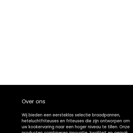
Over ons
Wij bieden een eersteklas selectie braadpannen,
heteluchtfriteuses en friteuses die zijn ontworpen om
uw kookervaring naar een hoger niveau te tillen. Onze
producten combineren innovatie, kwaliteit en gemak,