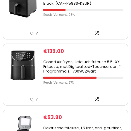
Black, (CAF-P583S-KEUR)
Reeds Verkocht: 28%
0
€
139.00
Cosori Air Fryer, Heteluchtfriteuse 5.5L XXL
Friteuse, met Digitaal Led-Touchscreen, 11
Programma’s, 1700W, Zwart
Reeds Verkocht: 67%
0
€
53.90
Elektrische friteuse, 1,5 liter, anti-geurfilter,