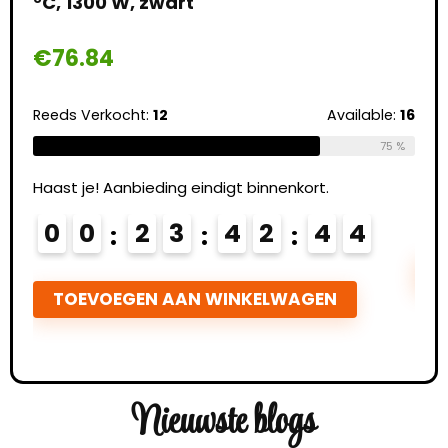
°C, 1300 W, zwart
€
9
€
76.84
Reed
Reeds Verkocht:
12
Available:
16
e:
46
75 %
Haas
65 %
Haast je! Aanbieding eindigt binnenkort.
0
0
0
2
3
4
2
4
4
T
TOEVOEGEN AAN WINKELWAGEN
Nieuwste blogs