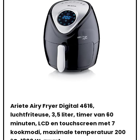
a’s, laag
grij
geluidsniv
eau, BPA-
en PFOA-
vrij voor
frietjes/piz
za
iter
Ariete Airy Fryer Digital 4616,
Pri
rig
luchtfriteuse, 3,5 liter, timer van 60
Cap
minuten, LCD en touchscreen met 7
bed
kookmodi, maximale temperatuur 200
RV