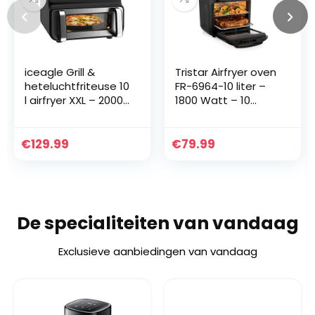
iceagle Grill &
Tristar Airfryer oven
heteluchtfriteuse 10
FR-6964-10 liter –
l airfryer XXL – 2000
1800 Watt – 10
W
voorgeprogrameerde
heteluchtfriteuse
programma’s –
met boven- en
Zwart
€
129.99
€
79.99
onderwarmte |
friteuse Air Fryer
zonder olie,
kijkvenster, digitaal
display, 8
De specialiteiten van vandaag
programma’s
Exclusieve aanbiedingen van vandaag