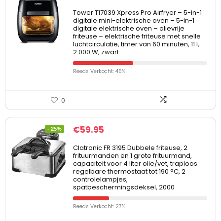
Tower T17039 Xpress Pro Airfryer – 5-in-1
digitale mini-elektrische oven – 5-in-1
digitale elektrische oven – olievrije
friteuse – elektrische friteuse met snelle
luchtcirculatie, timer van 60 minuten, 11 l,
2.000 W, zwart
Reeds Verkocht: 45%
0
€
59.95
- 25%
Clatronic FR 3195 Dubbele friteuse, 2
frituurmanden en 1 grote frituurmand,
capaciteit voor 4 liter olie/vet, traploos
regelbare thermostaat tot 190 °C, 2
controlelampjes,
spatbeschermingsdeksel, 2000
Reeds Verkocht: 27%