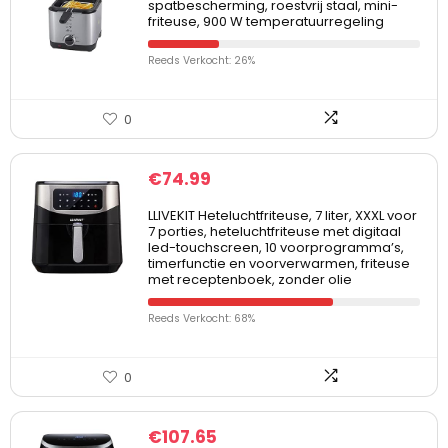
spatbescherming, roestvrij staal, mini-
friteuse, 900 W temperatuurregeling
Reeds Verkocht: 26%
0
€
74.99
LLIVEKIT Heteluchtfriteuse, 7 liter, XXXL voor
7 porties, heteluchtfriteuse met digitaal
led-touchscreen, 10 voorprogramma’s,
timerfunctie en voorverwarmen, friteuse
met receptenboek, zonder olie
Reeds Verkocht: 68%
0
€
107.65