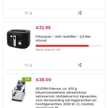
0
€
32.99
Frituurpan – anti-reukfilter – 2,5 liter
inhoud
Reeds Verkocht: 81%
0
€
38.00
- 37%
SEVERIN Friteuse, ca. 400 g
frituurhoeveelheid, uitneembaar
vetreservoir, stofdeksel incl. kijkvenster,
voor de bereiding van bijgerechten en
hoofdgerechten, 2000 W, 3 l, roestvrij
staal/zwart, FR