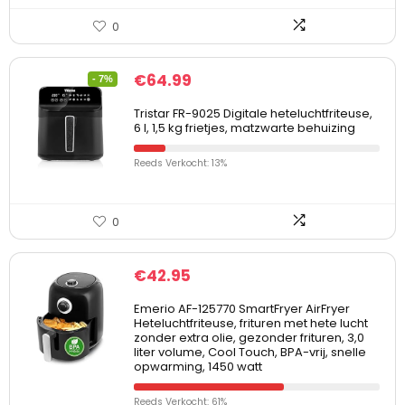
0
€
64.99
- 7%
Tristar FR-9025 Digitale heteluchtfriteuse,
6 l, 1,5 kg frietjes, matzwarte behuizing
Reeds Verkocht: 13%
0
€
42.95
Emerio AF-125770 SmartFryer AirFryer
Heteluchtfriteuse, frituren met hete lucht
zonder extra olie, gezonder frituren, 3,0
liter volume, Cool Touch, BPA-vrij, snelle
opwarming, 1450 watt
Reeds Verkocht: 61%