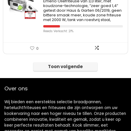
Emerio Oliefriteuse van 3,0 liter, met
koudzone-technologie, “zeer goed 1,4”
getest door Haus & Garten 06/2019, geen
bittere smaak meer, koude zone friteuse
met 2000 W, tank van roestvrij staal,
Reeds Verkocht: 21%
0
Toon volgende
Over ons
Wij bieden een eersteklas selectie braadpannen,
heteluchtfriteuses en friteuses die zijn ontworpen om uw
kookervaring naar een hoger niveau te tillen. Onze producten
combineren innovatie, kwaliteit en gemak, zodat u keer op
keer perfecte resultaten behaalt. Kook slimmer, eet