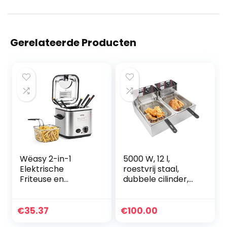
Gerelateerde Producten
Wëasy 2-in-1
5000 W, 12 l,
Elektrische
roestvrij staal,
Friteuse en
dubbele cilinder,
Fondue-Apparaat
elektrische
TB600, 1,2L,
friteuse,
Roestvrijstaal,
vetbakapparaat,
€
35.37
€
100.00
Multifunctioneel,
braadpan,