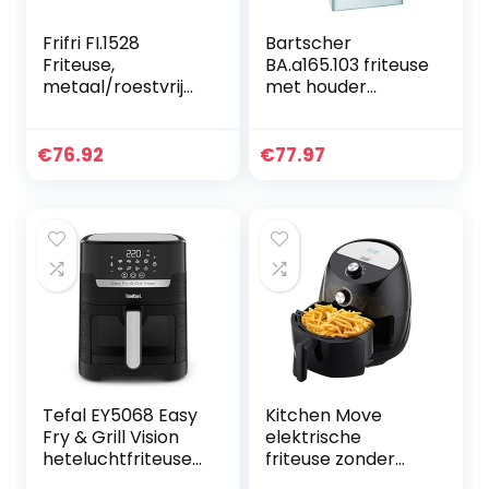
Frifri FI.1528
Bartscher
Friteuse,
BA.a165.103 friteuse
metaal/roestvrij
met houder
staal, 4 l, 3200 W,
roestvrij staal 22 x
wit
40 x 24 cm 3 l
€
76.92
€
77.97
Tefal EY5068 Easy
Kitchen Move
Fry & Grill Vision
elektrische
heteluchtfriteuse
friteuse zonder
met kijkvenster
olie,