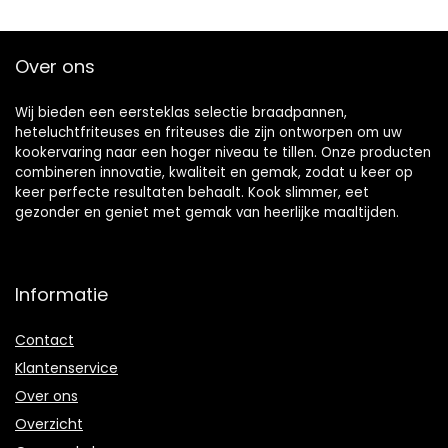
digitaal
bedieningspaneel,
10 automatische
Over ons
programma’s, tot
230 °C)
Wij bieden een eersteklas selectie braadpannen,
heteluchtfriteuses en friteuses die zijn ontworpen om uw
kookervaring naar een hoger niveau te tillen. Onze producten
combineren innovatie, kwaliteit en gemak, zodat u keer op
keer perfecte resultaten behaalt. Kook slimmer, eet
gezonder en geniet met gemak van heerlijke maaltijden.
Informatie
Contact
Klantenservice
Over ons
Overzicht