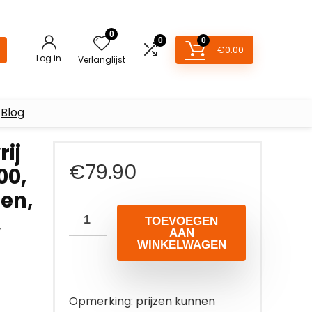
0
0
0
€
0.00
Log in
Verlanglijst
Blog
rij
€
79.90
00,
en,
,
TOEVOEGEN
AAN
WINKELWAGEN
Opmerking: prijzen kunnen