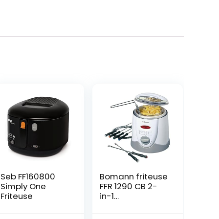
Seb FF160800
Bomann friteuse
Simply One
FFR 1290 CB 2-
Friteuse
in-1
fonduefriteuse
incl. 6