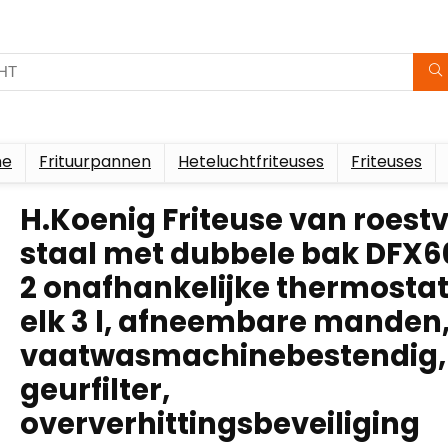
me
Frituurpannen
Heteluchtfriteuses
Friteuses
H.Koenig Friteuse van roestv
staal met dubbele bak DFX6
2 onafhankelijke thermostat
elk 3 l, afneembare manden
vaatwasmachinebestendig,
geurfilter,
oververhittingsbeveiliging