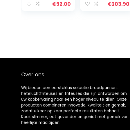
oliecapaciteit,
roterende
€
92.00
€
203.90
koelzone-
friteuse kop,
technologie,
timer 30
vaatwasmachin
minuten,
ebestendige
afneembare
onderdelen,
olietank 304 SS
digitaal led-
met handvat (6
scherm met
l enkele tank)
touch-paneel,
zwart/roestvrij
staal
Over ons
Wij bieden een eersteklas selectie braadpannen,
heteluchtfriteuses en friteuses die zijn ontworpen om
uw kookervaring naar een hoger niveau te tillen. Onze
producten combineren innovatie, kwaliteit en gemak,
zodat u keer op keer perfecte resultaten behaalt.
Kook slimmer, eet gezonder en geniet met gemak van
heerlijke maaltijden.