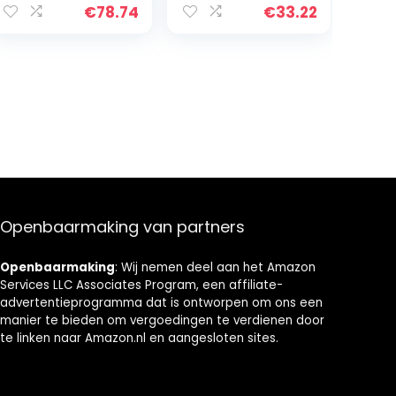
fonduevorkjes,
€
78.74
€
33.22
bedieningspane
el met display,
cool-touch
behuizing, 1 liter
olie/vet, 840
watt, wit
Openbaarmaking van partners
Openbaarmaking
: Wij nemen deel aan het Amazon
Services LLC Associates Program, een affiliate-
advertentieprogramma dat is ontworpen om ons een
manier te bieden om vergoedingen te verdienen door
te linken naar Amazon.nl en aangesloten sites.