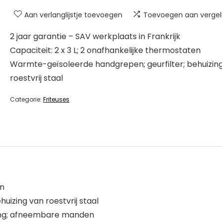
Aan verlanglijstje toevoegen
Toevoegen aan vergeli
2 jaar garantie – SAV werkplaats in Frankrijk
Capaciteit: 2 x 3 L; 2 onafhankelijke thermostaten
Warmte-geïsoleerde handgrepen; geurfilter; behuizin
roestvrij staal
Categorie:
Friteuses
en
izing van roestvrij staal
iging; afneembare manden