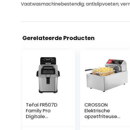
Vaatwasmachinebestendig; antislipvoeten; ver
Gerelateerde Producten
Tefal FR507D
CROSSON
Family Pro
Elektrische
Digitale
opzetfriteuse
elektrische
met gemakkelijk
friteuse, 4 liter
te reinigen