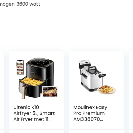
mogen: 3600 watt
Ultenic K10
Moulinex Easy
Airfryer 5L, Smart
Pro Premium
Air Fryer met 11
AM338070
Programma’s,
Semi-
Heteluchtfriteus
professionele