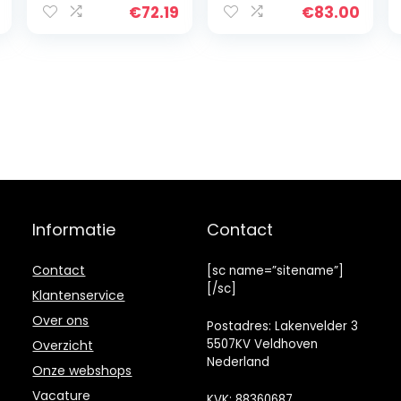
e met
olie-friteuse, 3 l,
€
72.19
€
83.00
Aanraakscherm,
ondergedompel
Online Recepten,
de weerstand,
Voorverwarmen
temperatuurreg
en
eling,
Warmhouden,
demonteerbaar,
BPA PFOA vrije
eenvoudige
Non-Stick Mand,
bewaking,
1500W, Wifi,
druppelpositie,
Alexa
Easy Pro
Premium
AM338070
Informatie
Contact
Contact
[sc name=”sitename”]
[/sc]
Klantenservice
Over ons
Postadres: Lakenvelder 3
5507KV Veldhoven
Overzicht
Nederland
Onze webshops
Vacature
KVK: 88360687