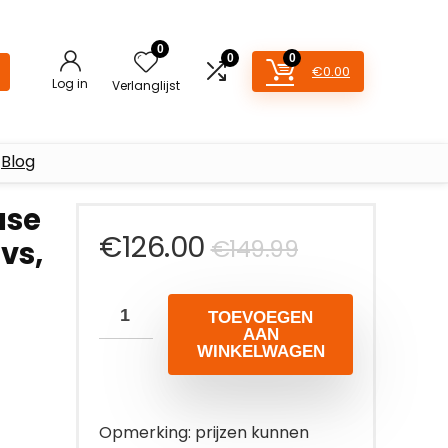
0
0
0
€
0.00
Log in
Verlanglijst
Blog
use
Oorspronke
Huidige
€
126.00
€
149.99
vs,
prijs
prijs
TOEVOEGEN
was:
is:
AAN
WINKELWAGEN
€149.99.
€126.00.
Opmerking: prijzen kunnen