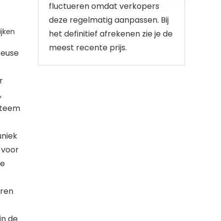
fluctueren omdat verkopers
deze regelmatig aanpassen. Bij
jken
het definitief afrekenen zie je de
meest recente prijs.
teuse
r
,
ysteem
uniek
 voor
ke
uren
in de