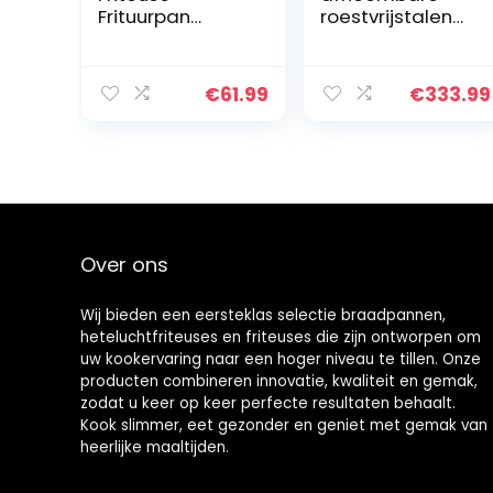
Frituurpan
roestvrijstalen
Japanse stijl
mini-hotpot
Mini
met enkele tank,
roestvrijstalen
draagbare
€
61.99
€
333.99
Tempura-
elektrische
friteuse met
friteuse,
thermometer
multifunctionele
deksel en
elektrische
oliedruppel
friteuse,
afdruiprek voor
ovenfrituurmach
keuken Frieten,
ine, rookloze
vis en knapperig
frietjes
Over ons
vlees(L
kippengrill
24cm/9.45”)
Wij bieden een eersteklas selectie braadpannen,
heteluchtfriteuses en friteuses die zijn ontworpen om
uw kookervaring naar een hoger niveau te tillen. Onze
producten combineren innovatie, kwaliteit en gemak,
zodat u keer op keer perfecte resultaten behaalt.
Kook slimmer, eet gezonder en geniet met gemak van
heerlijke maaltijden.