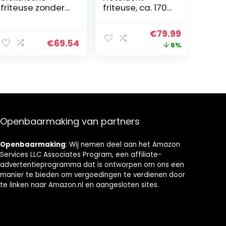
friteuse zonder
friteuse, ca. 1700
olie,
watt, digitaal
heteluchtfriteus
bedieningspane
Oorspronkelijke
Huidige
€
79.99
e 3,5 l Tornado
el, totaal
€
69.54
prijs
prijs
6%
1400 W snel met
bruikbaar
een druk op de
volume 5,7 liter,
was:
is:
knop met tip, 3,5
olievrij frituren,
€84.99.
€79.99.
liter, zwart
30 min timer,
oververhittingsb
eveiliging,
MD10532 zwart
Openbaarmaking van partners
Openbaarmaking
: Wij nemen deel aan het Amazon
Services LLC Associates Program, een affiliate-
advertentieprogramma dat is ontworpen om ons een
manier te bieden om vergoedingen te verdienen door
te linken naar Amazon.nl en aangesloten sites.