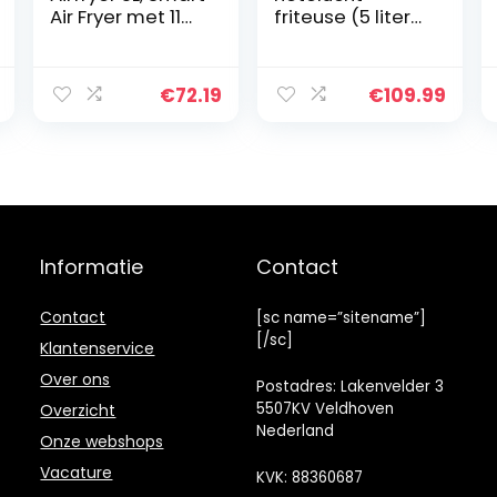
Air Fryer met 11
friteuse (5 liter
Programma’s,
XXL frituurmand,
Heteluchtfriteus
stoom voor
e met
knapperig
€
72.19
€
109.99
Aanraakscherm,
voedsel, 1.500
Online Recepten,
watt, kijkvenster,
Voorverwarmen
schudalarm,
en
digitaal
Warmhouden,
bedieningspane
BPA PFOA vrije
el, 10
Non-Stick Mand,
automatische
1500W, Wifi,
programma’s,
Informatie
Contact
Alexa
tot 230 °C)
Contact
[sc name=”sitename”]
[/sc]
Klantenservice
Over ons
Postadres: Lakenvelder 3
5507KV Veldhoven
Overzicht
Nederland
Onze webshops
Vacature
KVK: 88360687