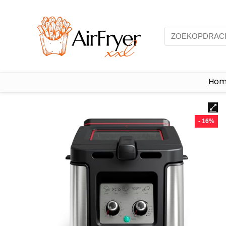
Ho
- 16%