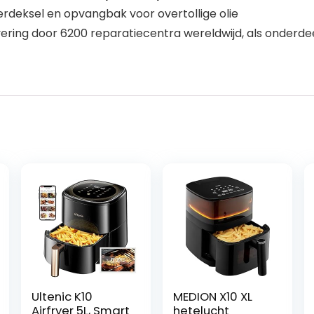
lterdeksel en opvangbak voor overtollige olie
ring door 6200 reparatiecentra wereldwijd, als onderdee
Ultenic K10
MEDION X10 XL
Airfryer 5L, Smart
hetelucht