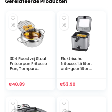
Gerelateerde Producten
304 Roestvrij Staal
Elektrische
Frituurpan Friteuse
friteuse, 1,5 liter,
Pan, Tempura
anti-geurfilter,
Friteuse met
spatbescherming,
Thermometer,
roestvrij staal,
Deksel en Olie
mini-friteuse, 900
€
40.89
€
53.90
Afdruiprek,
W
Japanse stijl
temperatuurregeli
Tempura
ng
Frituurpan voor
Keuken Frites, Vis,