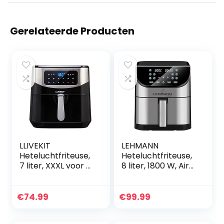
Gerelateerde Producten
LLIVEKIT
LEHMANN
Heteluchtfriteuse,
Heteluchtfriteuse,
7 liter, XXXL voor 7
8 liter, 1800 W, Air
porties,
Fryer met 12
heteluchtfriteuse
programma’s,
met digitaal led-
temperatuurregeli
€
74.99
€
99.99
touchscreen, 10
ng 76-200 °C,
voorprogramma’s,
kijkvenster, led-