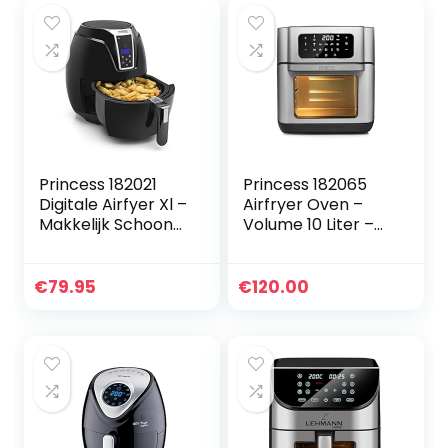
timerfunctie en
touchdisplay,
voorverwarmen,
timer,
friteuse met
antiaanbaklaag,
receptenboek,
friteuse zonder olie
zonder olie
met Air
Princess 182021
Princess 182065
Digitale Airfyer Xl –
Airfryer Oven –
Makkelijk Schoon
Volume 10 Liter –
Te Maken – Inhoud
Roestvrijstaal,
3.2 Liter, Zwart
Roestvrij staal
€
79.95
€
120.00