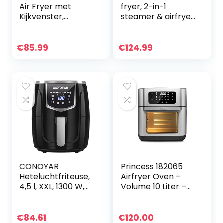
Air Fryer met
fryer, 2-in-1
Kijkvenster,
steamer & airfryer,
Emphsism Airfryer
62,2% minder
XXL 7L 1700W met
energieverbruik,
Digitaal LED
6,5 L inhoud, 8
€
85.99
€
124.99
Touchscreen, 10
programma’s,
Programma’s,
voor maximaal 9
Friteuse zonder
personen, Ø 23,5
olie zonder vet,
cm kookmand,
Verwarmingsfuncti
182080
e & Ingebouwde
Verlichting
CONOYAR
Princess 182065
Heteluchtfriteuse,
Airfryer Oven –
4,5 l, XXL, 1300 W,
Volume 10 Liter –
airfryers,
Roestvrijstaal,
heteluchtfriteuse
Roestvrij staal
zonder olie met
€
84.61
€
120.00