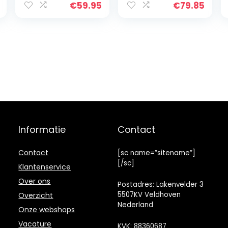
€
59.95
€
79.85
liter volume, 8
automatische
programma’s,
Cool Touch,
BPA-vrij, snelle
opwarming,
1300 watt, AF-
129369
Informatie
Contact
Contact
[sc name=”sitename”]
[/sc]
Klantenservice
Over ons
Postadres: Lakenvelder 3
5507KV Veldhoven
Overzicht
Nederland
Onze webshops
Vacature
KVK: 88360687