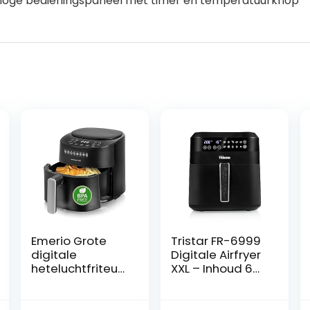
aloge bedieningspaneel met timer en temperatuurknop
Emerio Grote
Tristar FR-6999
digitale
Digitale Airfryer
heteluchtfriteus
XXL – Inhoud 6
e, TOP AirFryer,
Liter – Touch
frituren zonder
screen -1700
extra olie, 4,5
Watt