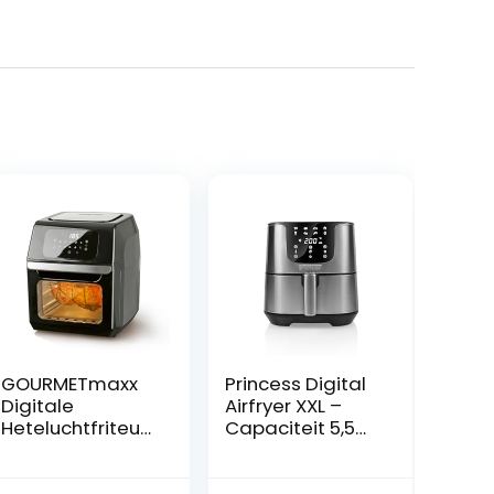
GOURMETmaxx
Princess Digital
Digitale
Airfryer XXL –
Heteluchtfriteus
Capaciteit 5,5
e 12 L, XXL Oven,
Liter – Digitaal
Zwart | Airfryer +
bedieningspane
timer, touch
el – 8