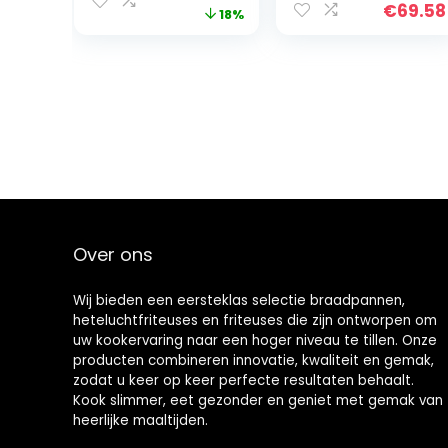
€
69.58
prijs
prijs
18%
olie
frituren zonder
vet, innovatieve
was:
is:
heteluchttechno
€41.99.
€34.40.
logie voor
gezond frituren,
zwart/roestvrij
staal, FR 2430
Over ons
Wij bieden een eersteklas selectie braadpannen,
heteluchtfriteuses en friteuses die zijn ontworpen om
uw kookervaring naar een hoger niveau te tillen. Onze
producten combineren innovatie, kwaliteit en gemak,
zodat u keer op keer perfecte resultaten behaalt.
Kook slimmer, eet gezonder en geniet met gemak van
heerlijke maaltijden.