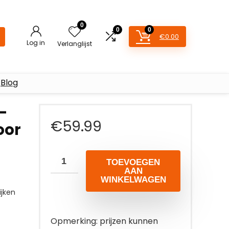
0
0
0
€
0.00
Log in
Verlanglijst
Blog
–
€
59.99
oor
TOEVOEGEN
AAN
WINKELWAGEN
jken
Opmerking: prijzen kunnen