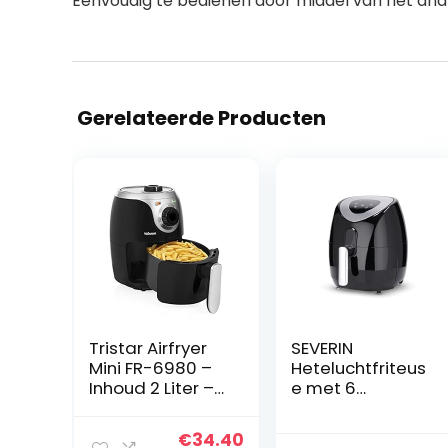
Eenvoudig te bedienen door middel van het an
Gerelateerde Producten
Tristar Airfryer
SEVERIN
Mini FR-6980 –
Heteluchtfriteus
Inhoud 2 Liter –
e met 6
1000 Watt –
automatische
Extra knapperig
programma’s,
Oorspronkelijke
Huidige
€
34.40
resultaat zonder
airfryer voor