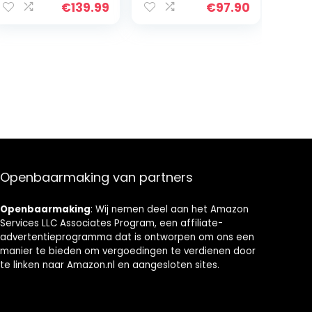
€
139.99
€
97.90
display,
programma’s –
draaiend spit |
RVS
Vetarm,
energiezuinig
frituren | 10
Programma’s
incl. pizza | 1800
W
Openbaarmaking van partners
Openbaarmaking
: Wij nemen deel aan het Amazon
Services LLC Associates Program, een affiliate-
advertentieprogramma dat is ontworpen om ons een
manier te bieden om vergoedingen te verdienen door
te linken naar Amazon.nl en aangesloten sites.