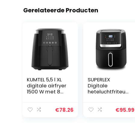
Gerelateerde Producten
KUMTEL 5,5 l XL
SUPERLEX
digitale airfryer
Digitale
1500 W met 8
heteluchtfriteus
vooraf
e, 6,5 liter, 1600
ingestelde
W,
functies en 60
heteluchtfriteus
€
78.26
€
95.99
minuten timer,
e, airfryer XXL,
heteluchtfriteus
friteuse, 8
e voor gezond
programma’s,
olievrij koken,
met standaard,