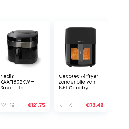
Nedis
Cecotec Airfryer
KAAF180BKW –
zonder olie van
SmartLife
6,5L Cecofry
heteluchtfriteus
Fantastik
e – Wi-Fi – 7,2 l –
Window 6500
Timer: 240 min –
Venster, 1700W,
€
121.75
€
72.42
8 programma’s
PerfectCook-
– Digitaal –
technologie, 12
Zwart
kookmodi,
Touchscreen,