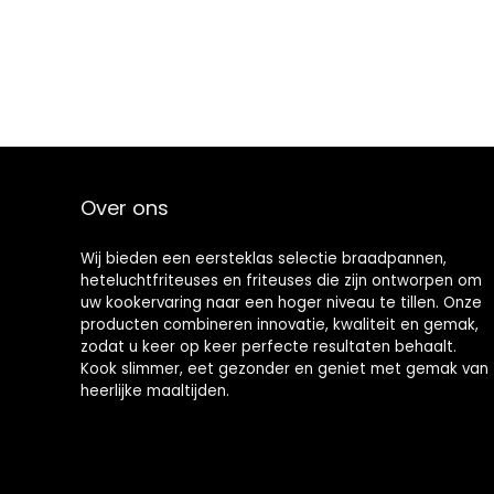
bakken, grillen,
frituren zonder
intelligente
olie, oven grill,
temperatuurreg
instelbare
eling, zonder
temperatuur en
timer
Over ons
Wij bieden een eersteklas selectie braadpannen,
heteluchtfriteuses en friteuses die zijn ontworpen om
uw kookervaring naar een hoger niveau te tillen. Onze
producten combineren innovatie, kwaliteit en gemak,
zodat u keer op keer perfecte resultaten behaalt.
Kook slimmer, eet gezonder en geniet met gemak van
heerlijke maaltijden.