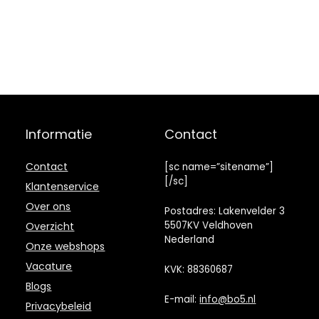
unieke mand
voor grote
gezinnen
Informatie
Contact
Contact
[sc name=”sitename”]
[/sc]
Klantenservice
Over ons
Postadres: Lakenvelder 3
5507KV Veldhoven
Overzicht
Nederland
Onze webshops
Vacature
KVK: 88360687
Blogs
E-mail:
info@bo5.nl
Privacybeleid