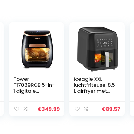
Tower
Iceagle XXL
T17039RGB 5-in-
luchtfriteuse, 8,5
1 digitale
l, airfryer met
friteuse-oven
kijkvenster,
met snelle
olievrije friteuse
luchtcirculatie
met
€
349.99
€
89.57
en timer van 60
touchscreen, 7
minuten, 11 liter,
programma’s,
zwart en
1700 W, timer,
roségoud
receptenboek,