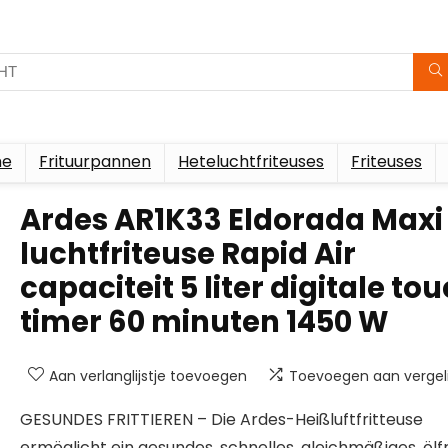
me
Frituurpannen
Heteluchtfriteuses
Friteuses
Ardes AR1K33 Eldorada Maxi
luchtfriteuse Rapid Air
capaciteit 5 liter digitale to
timer 60 minuten 1450 W
Aan verlanglijstje toevoegen
Toevoegen aan vergeli
GESUNDES FRITTIEREN – Die Ardes-Heißluftfritteuse
ermöglicht ein gesundes, schnelles, gleichmäßiges, ölf