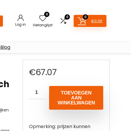
0
0
0
€
0.00
Log in
Verlanglijst
Blog
€
67.07
uch
TOEVOEGEN
AAN
WINKELWAGEN
jken
Opmerking: prijzen kunnen
reies