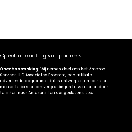
Instelbaar 80-
200ºC, Venster,
Kookt tot 60
minuten
Openbaarmaking van partners
Openbaarmaking
: Wij nemen deel aan het Amazon
Services LLC Associates Program, een affiliate-
advertentieprogramma dat is ontworpen om ons een
manier te bieden om vergoedingen te verdienen door
te linken naar Amazon.nl en aangesloten sites.