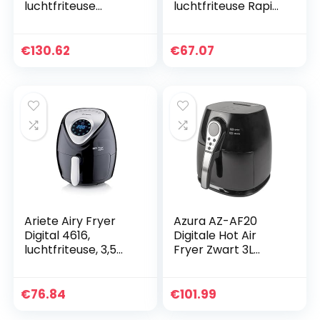
luchtfriteuse
luchtfriteuse Rapid
ELDORADA Dual –
Air capaciteit 5 liter
Luchtfriteuse met
digitale touch timer
dubbele mand
60 minuten 1450 W
€
130.62
€
67.07
Capaciteit 9 liter –
Friteuse met
digitaal display met
multifunctionele
touch
Ariete Airy Fryer
Azura AZ-AF20
Digital 4616,
Digitale Hot Air
luchtfriteuse, 3,5
Fryer Zwart 3L
liter, timer van 60
1400W
minuten, LCD en
touchscreen met 7
€
76.84
€
101.99
kookmodi,