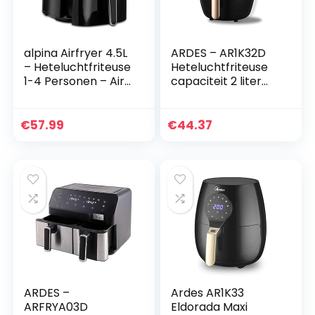
alpina Airfryer 4.5L
ARDES – AR1K32D
– Heteluchtfriteuse
Heteluchtfriteuse
1-4 Personen – Air
capaciteit 2 liter
Fryer met Digitaal
kleine luchtfriteuse
Touchscreen –
met digitaal display
Instelbare
en timer 60
€
57.99
€
44.37
Temperatuur 80
minuten maximale
tot 200 Graden –
temperatuur 200
Timer Functie –
°C Eldorada Mini D
Heteluchtoven
1450W
ARDES –
Ardes AR1K33
ARFRYA03D
Eldorada Maxi