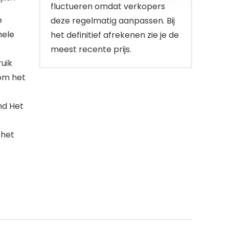
fluctueren omdat verkopers
e
deze regelmatig aanpassen. Bij
hele
het definitief afrekenen zie je de
meest recente prijs.
ruik
 om het
nd Het
 het