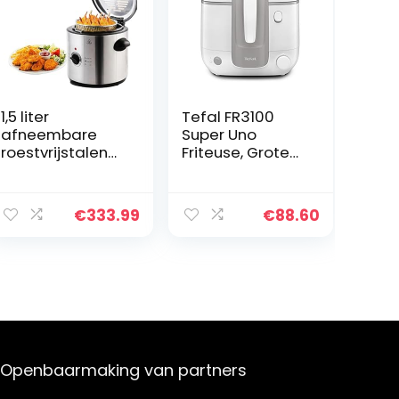
1,5 liter
Tefal FR3100
afneembare
Super Uno
roestvrijstalen
Friteuse, Grote
mini-hotpot
capaciteit van
met enkele tank,
2,2 l olie / 1,5 kg
draagbare
frites en snacks
€
333.99
€
88.60
elektrische
voor max. 6
friteuse,
personen,
multifunctionele
Geurfilter,
elektrische
Kijkvenster
friteuse,
ovenfrituurmach
ine, rookloze
frietjes
kippengrill
Openbaarmaking van partners