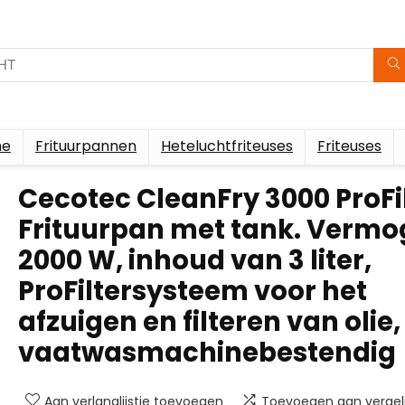
me
Frituurpannen
Heteluchtfriteuses
Friteuses
Cecotec CleanFry 3000 ProFi
Frituurpan met tank. Verm
2000 W, inhoud van 3 liter,
ProFiltersysteem voor het
afzuigen en filteren van olie,
vaatwasmachinebestendig
Aan verlanglijstje toevoegen
Toevoegen aan vergeli