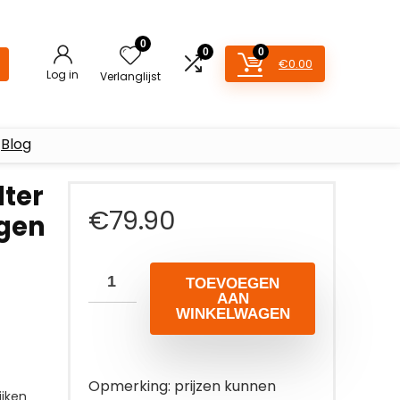
0
0
0
€
0.00
Log in
Verlanglijst
Blog
lter
€
79.90
ogen
TOEVOEGEN
AAN
WINKELWAGEN
Opmerking: prijzen kunnen
jken