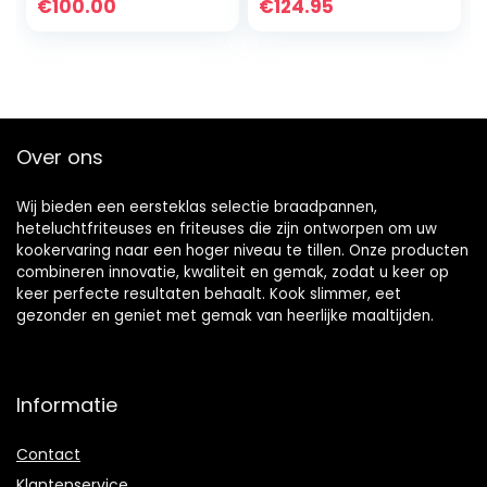
vetbakapparaat,
frituurgoed, XXL-
€
100.00
€
124.95
braadpan,
mand: 10 x 29 x 21,5
dubbele tank,
cm, DF 300
roestvrij staal,
dubbele friteuse
voor catering
restaurants
Over ons
Wij bieden een eersteklas selectie braadpannen,
heteluchtfriteuses en friteuses die zijn ontworpen om uw
kookervaring naar een hoger niveau te tillen. Onze producten
combineren innovatie, kwaliteit en gemak, zodat u keer op
keer perfecte resultaten behaalt. Kook slimmer, eet
gezonder en geniet met gemak van heerlijke maaltijden.
Informatie
Contact
Klantenservice