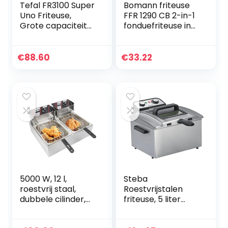
Tefal FR3100 Super
Bomann friteuse
Uno Friteuse,
FFR 1290 CB 2-in-1
Grote capaciteit
fonduefriteuse incl.
van 2,2 l olie / 1,5 kg
6 fonduevorkjes,
frites en snacks
bedieningspaneel
voor max. 6
met display, cool-
€
88.60
€
33.22
personen,
touch behuizing, 1
Geurfilter,
liter olie/vet, 840
Kijkvenster
watt, wit
5000 W, 12 l,
Steba
roestvrij staal,
Roestvrijstalen
dubbele cilinder,
friteuse, 5 liter
elektrische
volume, voor
friteuse,
maximaal 1,5 kg