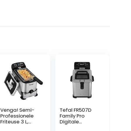
Venga! Semi-
Tefal FR507D
Professionele
Family Pro
Friteuse 3 L,
Digitale
Oliefilter &
elektrische