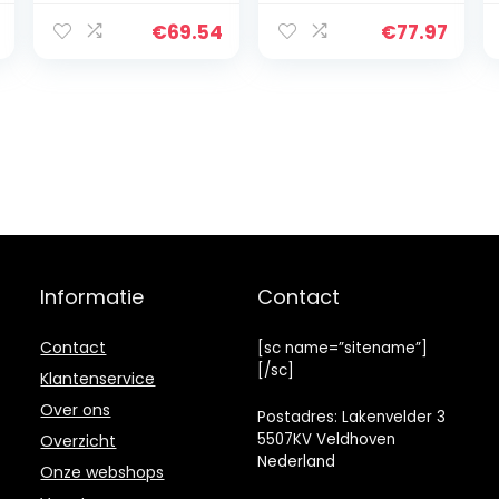
heteluchtfriteus
staal 22 x 40 x
e 3,5 l Tornado
24 cm 3 l
€
69.54
€
77.97
1400 W snel met
een druk op de
knop met tip, 3,5
liter, zwart
Informatie
Contact
Contact
[sc name=”sitename”]
[/sc]
Klantenservice
Over ons
Postadres: Lakenvelder 3
5507KV Veldhoven
Overzicht
Nederland
Onze webshops