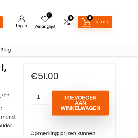
0
0
0
€
0.00
Log in
Verlanglijst
Blog
l,
€
51.00
jken
TOEVOEGEN
AAN
t
WINKELWAGEN
e mand.
ouder
Opmerking: prijzen kunnen