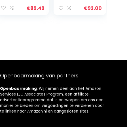
Container, 2000
friteuse, 4 liter
W, Zwart/Zilver,
oliecapaciteit,
€
89.49
€
92.00
VG FR 3012
koelzone-
technologie,
vaatwasmachin
ebestendige
onderdelen,
digitaal led-
scherm met
touch-paneel,
zwart/roestvrij
staal
Openbaarmaking van partners
Openbaarmaking
: Wij nemen deel aan het Amazon
Services LLC Associates Program, een affiliate-
advertentieprogramma dat is ontworpen om ons een
manier te bieden om vergoedingen te verdienen door
te linken naar Amazon.nl en aangesloten sites.