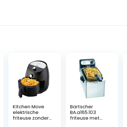
Kitchen Move
Bartscher
elektrische
BA.a165.103
friteuse zonder
friteuse met
olie,
houder roestvrij