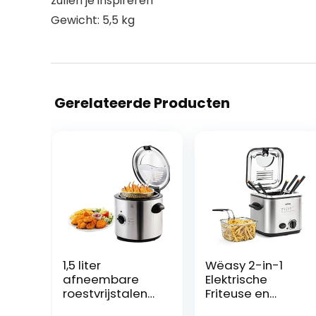
zullen je inspireren
Gewicht: 5,5 kg
Gerelateerde Producten
1,5 liter
Wëasy 2-in-1
afneembare
Elektrische
roestvrijstalen
Friteuse en
mini-hotpot
Fondue-