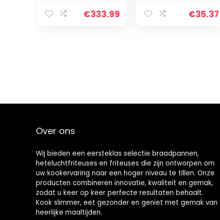
met enkele tank,
Apparaat
draagbare
TB600, 1,2L,
€
333.99
€
35.37
elektrische
Roestvrijstaal,
friteuse,
Multifunctioneel,
multifunctionele
Compact, 6
elektrische
Vorken, Anti-
friteuse,
reuk Filter,
ovenfrituurmach
Uitneembare
ine, rookloze
Kom, Instelbare
frietjes
Temperatuur
kippengrill
Over ons
Wij bieden een eersteklas selectie braadpannen,
heteluchtfriteuses en friteuses die zijn ontworpen om
uw kookervaring naar een hoger niveau te tillen. Onze
producten combineren innovatie, kwaliteit en gemak,
zodat u keer op keer perfecte resultaten behaalt.
Kook slimmer, eet gezonder en geniet met gemak van
heerlijke maaltijden.