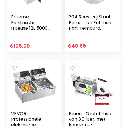
Friteuse
304 Roestvrij Staal
Elektrische
Frituurpan Friteuse
friteuse 12L 5000W
Pan, Tempura
dubbele gastro
Friteuse met
friteuse,
Thermometer,
temperatuurberei
Deksel en Olie
€
105.00
€
40.89
k 60-200 °C,
Afdruiprek,
roestvrijstalen
Japanse stijl
friteuse met 2
Tempura
friteuses en 2
Frituurpan voor
roestvrijstalen
Keuken Frites, Vis,
manden, voor alle
Garnalen en
soorten gerechten
Knapperig Vlees
VEVOR
Emerio Oliefriteuse
Professionele
van 3,0 liter, met
elektrische
koudzone-