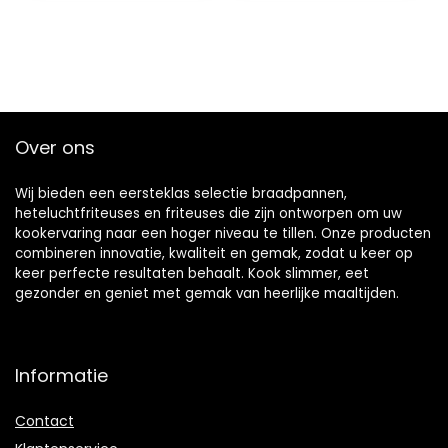
vaatwasmachineb
estendig, friteuse
zonder olie en vet
voor grillen,
bakken,
dehydreren
Over ons
Wij bieden een eersteklas selectie braadpannen,
heteluchtfriteuses en friteuses die zijn ontworpen om uw
kookervaring naar een hoger niveau te tillen. Onze producten
combineren innovatie, kwaliteit en gemak, zodat u keer op
keer perfecte resultaten behaalt. Kook slimmer, eet
gezonder en geniet met gemak van heerlijke maaltijden.
Informatie
Contact