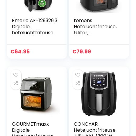
Emerio AF-129329.3
tomons
Digitale
Heteluchtfriteuse,
heteluchtfriteuse
6 liter,
met kijkvenster,
heteluchtfriteuse,
frituren zonder
airfryer met
extra olie, 5 liter
kijkvenster, digitaal
€
64.95
€
79.99
volume, 12
led-touchscreen,
automatische
8-in-1
programma’s,
programma’s,
Cool Touch, BPA-
luchtfriteuse,
vrij, snelle
instelbare
opwarming, 1500
temperatuurregeli
watt
ng
GOURMETmaxx
CONOYAR
Digitale
Heteluchtfriteuse,