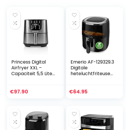
Princess Digital
Emerio AF-129329.3
Airfryer XXL –
Digitale
Capaciteit 5,5 Liter
heteluchtfriteuse
– Digitaal
met kijkvenster,
bedieningspaneel
frituren zonder
– 8 programma’s
extra olie, 5 liter
€
97.90
€
64.95
– RVS
volume, 12
automatische
programma’s,
Cool Touch, BPA-
vrij, snelle
opwarming, 1500