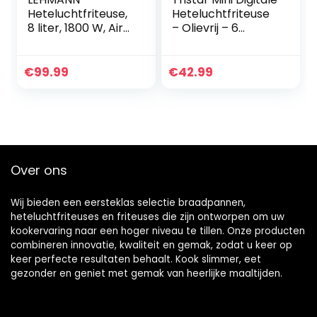
Heteluchtfriteuse,
Heteluchtfriteuse
8 liter, 1800 W, Air
– Olievrij – 6
Fryer met 12
kookprogramma’s
programma’s,
– Antiaanbaklaag
temperatuurregeli
– Verstelbare
€
99.99
€
42.99
ng 76-200 °C,
thermostaat – 2L –
kijkvenster, led-
1500W – FR-9015
touchdisplay,
timer,
antiaanbaklaag,
friteuse zonder olie
Over ons
met Air
Wij bieden een eersteklas selectie braadpannen,
heteluchtfriteuses en friteuses die zijn ontworpen om uw
kookervaring naar een hoger niveau te tillen. Onze producten
combineren innovatie, kwaliteit en gemak, zodat u keer op
keer perfecte resultaten behaalt. Kook slimmer, eet
gezonder en geniet met gemak van heerlijke maaltijden.