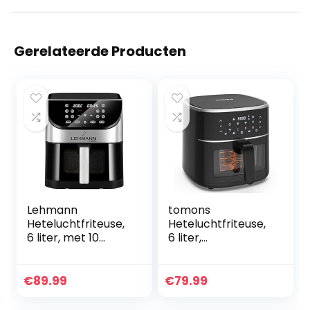
Gerelateerde Producten
Lehmann
tomons
Heteluchtfriteuse,
Heteluchtfriteuse,
6 liter, met 10
6 liter,
kookprogramma’s,
heteluchtfriteuse,
friteuse hete lucht
airfryer met
1500 W en
kijkvenster, digitaal
€
89.99
€
79.99
temperatuurregeli
led-touchscreen,
ng 76-200 °C, Air
8-in-1