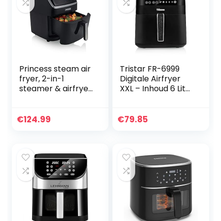
Princess steam air
Tristar FR-6999
fryer, 2-in-1
Digitale Airfryer
steamer & airfryer,
XXL – Inhoud 6 Liter
62,2% minder
– Touch screen
energieverbruik,
-1700 Watt
6,5 L inhoud, 8
€
124.99
€
79.85
programma’s,
voor maximaal 9
personen, Ø 23,5
cm kookmand,
182080