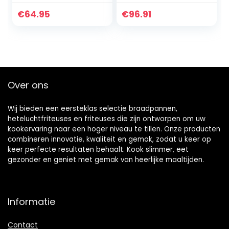
frituren zonder
digitaal en
extra olie, 5 liter
compact,
€
64.95
€
96.91
volume, 12
PerfectCook,
automatische
temperatuur en
programma’s,
instelbare tijd,
Cool Touch, BPA-
touchpaneel, 8
vrij, snelle
modi
opwarming, 1500
Over ons
watt
Wij bieden een eersteklas selectie braadpannen,
heteluchtfriteuses en friteuses die zijn ontworpen om uw
kookervaring naar een hoger niveau te tillen. Onze producten
combineren innovatie, kwaliteit en gemak, zodat u keer op
keer perfecte resultaten behaalt. Kook slimmer, eet
gezonder en geniet met gemak van heerlijke maaltijden.
Informatie
Contact