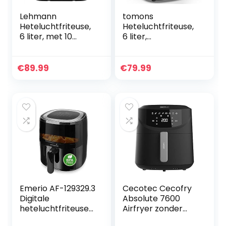
Lehmann
tomons
Heteluchtfriteuse,
Heteluchtfriteuse,
6 liter, met 10
6 liter,
kookprogramma’s,
heteluchtfriteuse,
friteuse hete lucht
airfryer met
1500 W en
kijkvenster, digitaal
€
89.99
€
79.99
temperatuurregeli
led-touchscreen,
ng 76-200 °C, Air
8-in-1
Fryer met timer en
programma’s,
digitaal led-
luchtfriteuse,
touchscreen,
instelbare
olievrij braden
temperatuurregeli
ng
Emerio AF-129329.3
Cecotec Cecofry
Digitale
Absolute 7600
heteluchtfriteuse
Airfryer zonder
met kijkvenster,
olie, 7,6 l, 2000 W,