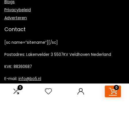
Blogs
Privacybeleid
Adverteren
Contact
[sc name=”sitename”][/sc]
Postadres: Lakenvelder 3 5507KV Veldhoven Nederland
KVK: 88360687
E-mail:
info@bo5.nl
0
0
Openbaarmaking van partners
Openbaarmaking
: Wij nemen deel aan het Amazon Services